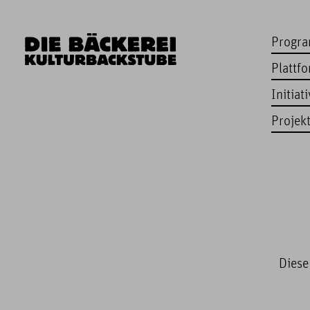
Progr
Plattf
Initiat
Projek
Diese