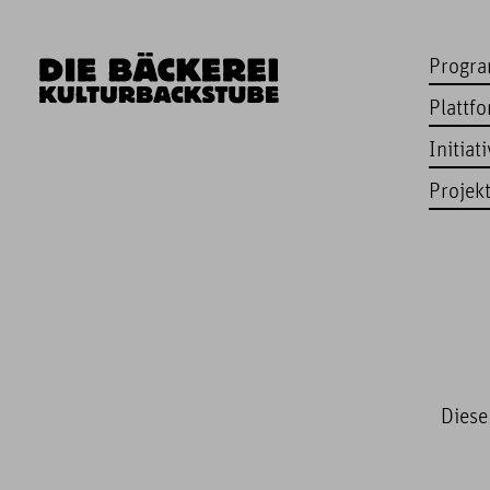
Progr
Plattf
Initiat
Projek
Diese