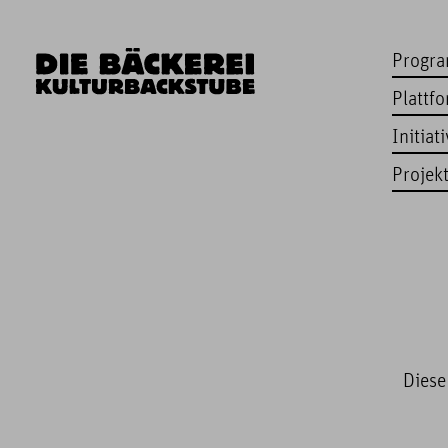
Progr
Plattf
Initiat
Projek
Diese