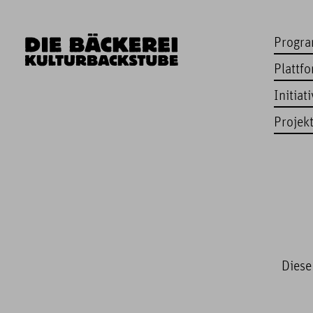
Progr
Plattf
Initiat
Projek
Diese