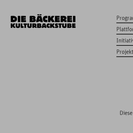
Progr
Plattf
Initiat
Projek
Diese