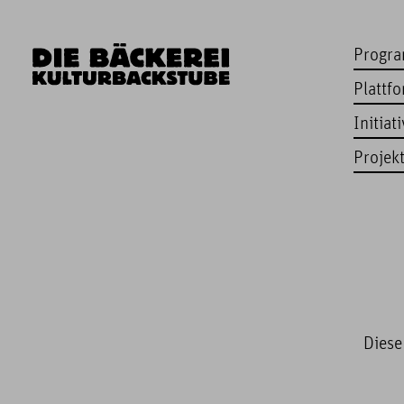
Progr
Plattf
Initiat
Projek
Diese