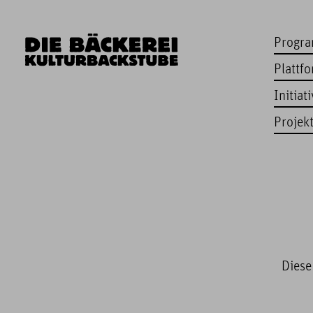
Progr
Plattf
Initiat
Projek
Diese