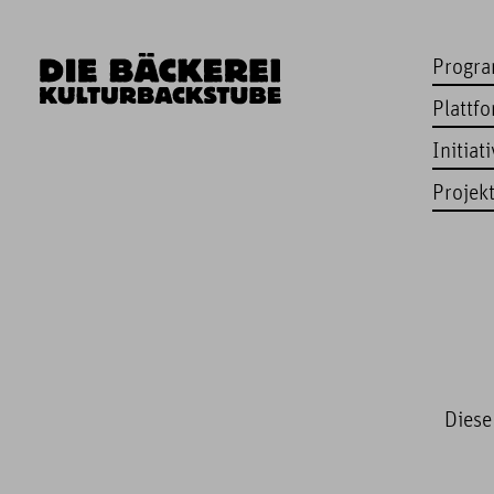
Progr
Plattf
Initiat
Projek
Diese