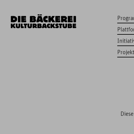
Progr
Plattf
Initiat
Projek
Diese