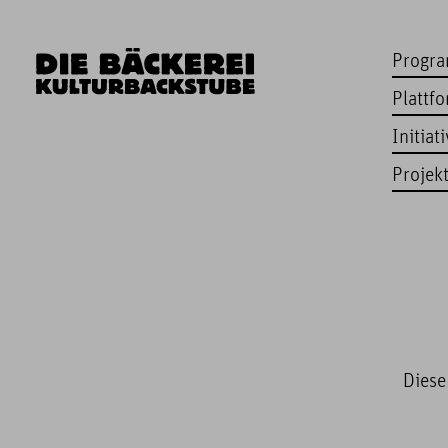
Progr
Plattf
Initiat
Projek
Diese