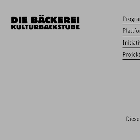
Progr
Plattf
Initiat
Projek
Diese