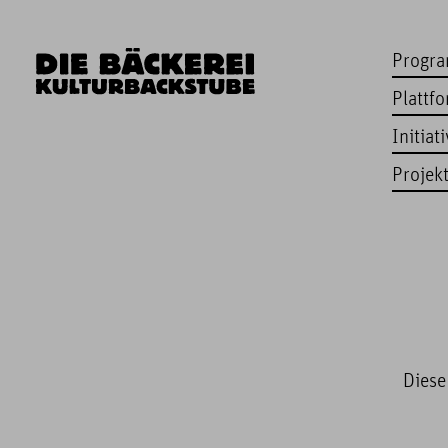
Progr
Plattf
Initiat
Projek
Diese