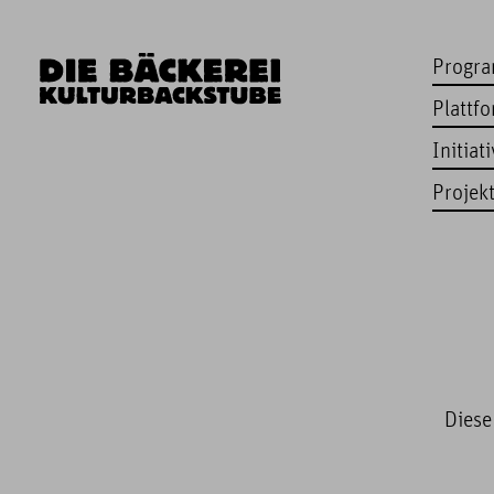
Progr
Plattf
Initiat
Projek
Diese