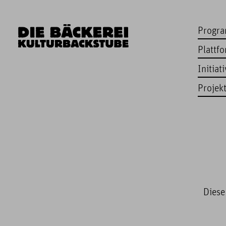
Progr
Plattf
Initiat
Projek
Diese