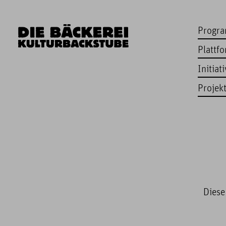
Progr
Plattf
Initiat
Projek
Diese