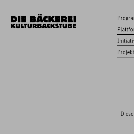
Progr
Plattf
Initiat
Projek
Diese