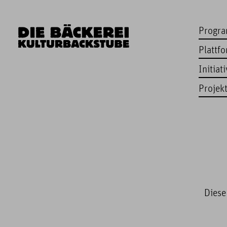
Progr
Plattf
Initiat
Projek
Diese