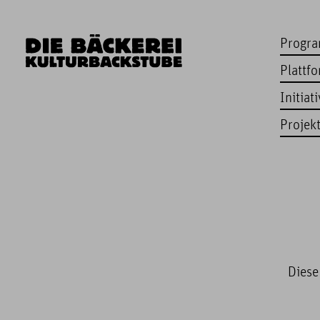
Progr
Plattf
Initiat
Projek
Diese