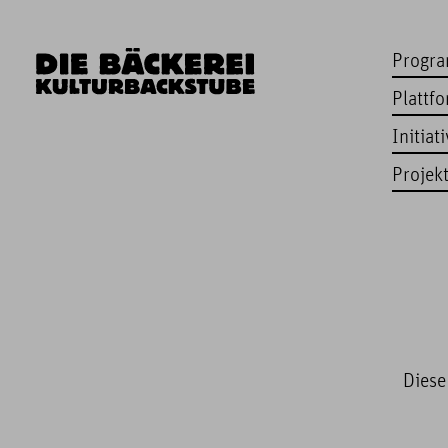
Progr
Plattf
Initiat
Projek
Diese