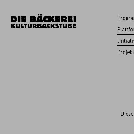
Progr
Plattf
Initiat
Projek
Diese