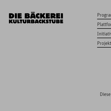
Progr
Plattf
Initiat
Projek
Diese