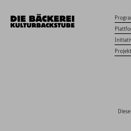
Progr
Plattf
Initiat
Projek
Diese