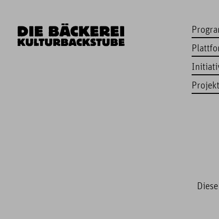
Progr
Plattf
Initiat
Projek
Diese