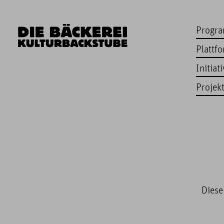
Progr
Plattf
Initiat
Projek
Diese