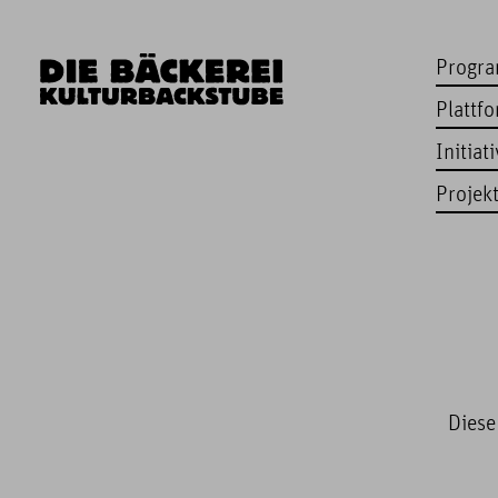
Progr
Plattf
Initiat
Projek
Diese