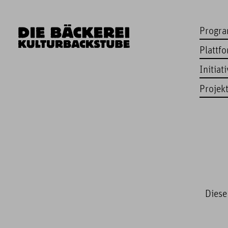
Progr
Plattf
Initiat
Projek
Diese