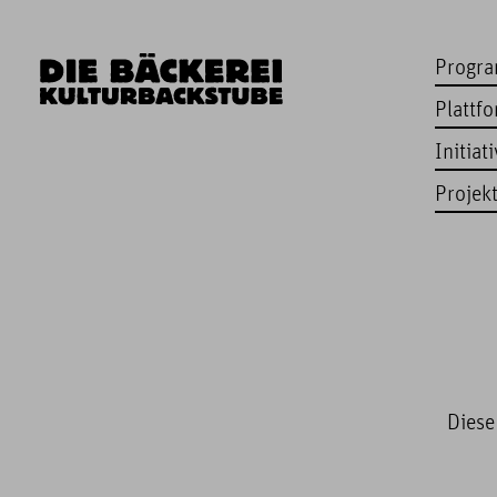
Progr
Plattf
Initiat
Projek
Diese