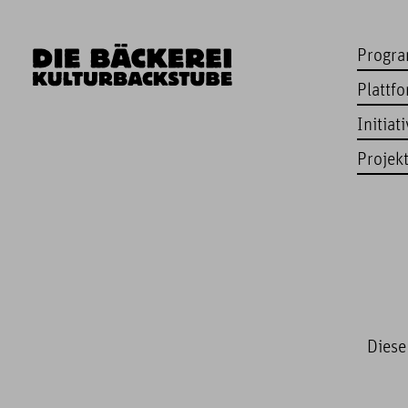
Progr
Plattf
Initiat
Projek
Diese