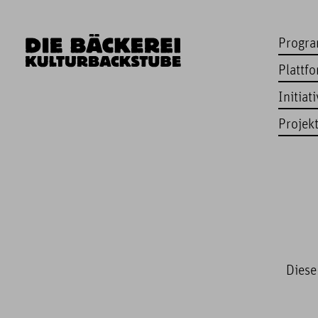
Progr
Plattf
Initiat
Projek
Diese