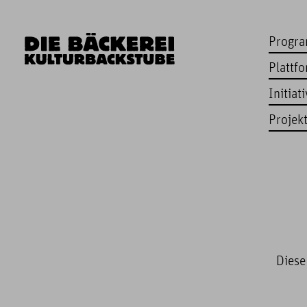
Progr
Plattf
Initiat
Projek
Diese