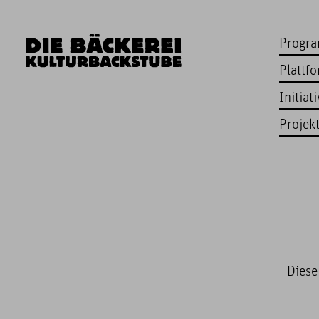
Progr
Plattf
Initiat
Projek
Diese