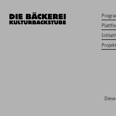
Progr
Plattf
Initiat
Projek
Diese