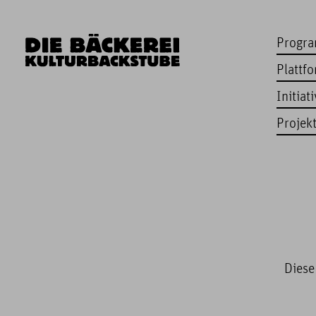
Progr
Plattf
Initiat
Projek
Diese