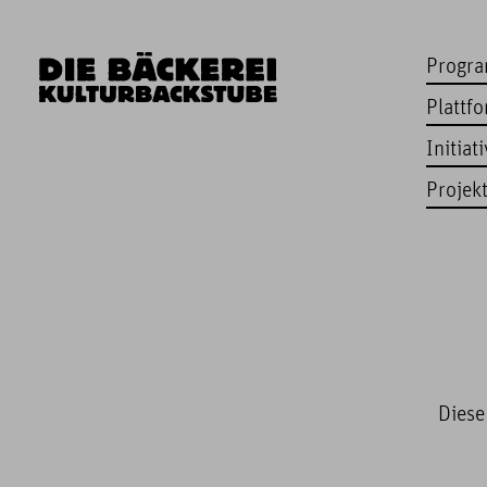
Progr
Plattf
Initiat
Projek
Diese