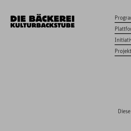
Progr
Plattf
Initiat
Projek
Diese