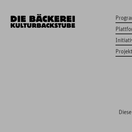
Progr
Plattf
Initiat
Projek
Diese