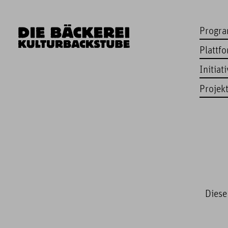
Progr
Plattf
Initiat
Projek
Diese