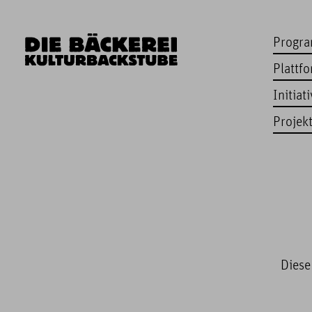
Progr
Plattf
Initiat
Projek
Diese