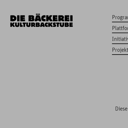
Progr
Plattf
Initiat
Projek
Diese