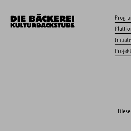
Progr
Plattf
Initiat
Projek
Diese