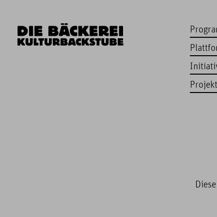
Progr
Plattf
Initiat
Projek
Diese